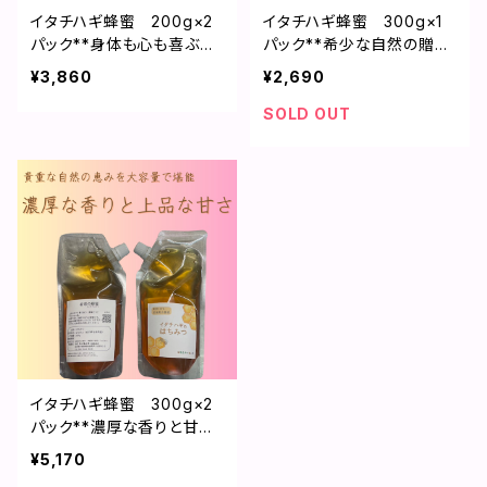
イタチハギ蜂蜜 200g×2
イタチハギ蜂蜜 300g×1
パック**身体も心も喜ぶ味
パック**希少な自然の贈り
**
物**
¥3,860
¥2,690
SOLD OUT
イタチハギ蜂蜜 300g×2
パック**濃厚な香りと甘味*
*
¥5,170