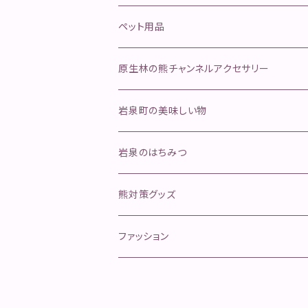
ネマガリタケセット
松茸
ペット用品
ふきのとう
舞茸
金櫛
原生林の熊チャンネルアクセサリー
行者にんにく
そのほかのきのこ
ペットフード
岩泉町の美味しい物
ジャーキー
手作り本革安全首環
天然岩魚
岩泉のはちみつ
ボイル
マグロ寄り返しリード
岩泉ヨーグルト
熊対策グッズ
冷凍肉
オールステンレスリード
イタチハギの蜂蜜
ファッション
カリカリおやつ(魚)
クッキー