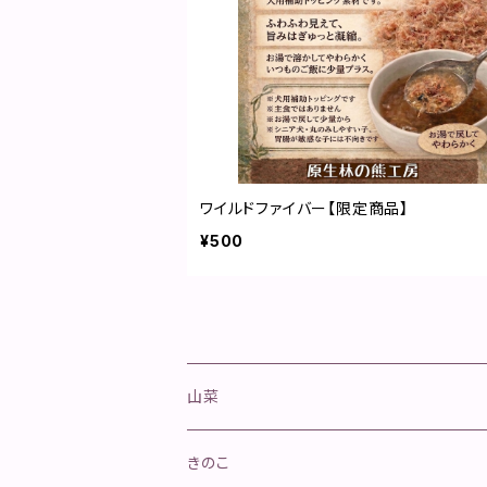
ワイルドファイバー【限定商品】
¥500
山菜
山菜きのこセット
きのこ