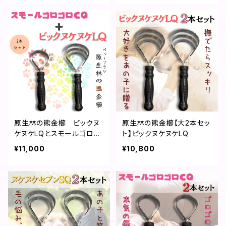
原生林の熊金櫛 ビックヌ
原生林の熊金櫛【大2本セッ
ケヌケLQとスモールゴロゴ
ト】ビックヌケヌケLQ
ロCQの2本セット
¥11,000
¥10,800