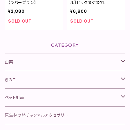
【ラバーブラシ】
ル】ビックヌケヌケL
¥2,880
¥6,800
SOLD OUT
SOLD OUT
CATEGORY
山菜
山菜きのこセット
きのこ
ネマガリタケセット
松茸
ペット用品
ふきのとう
舞茸
金櫛
原生林の熊チャンネルアクセサリー