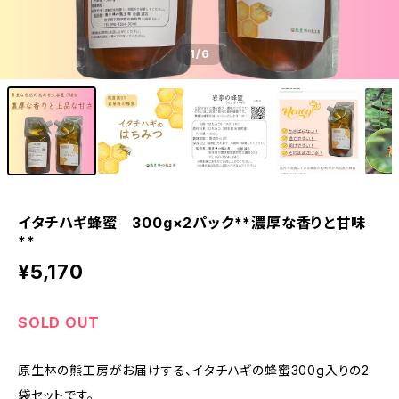
1
/6
イタチハギ蜂蜜 300g×2パック**濃厚な香りと甘味
**
¥5,170
SOLD OUT
原生林の熊工房がお届けする、イタチハギの蜂蜜300g入りの2
袋セットです。