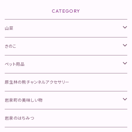
CATEGORY
山菜
山菜きのこセット
きのこ
ネマガリタケセット
松茸
ペット用品
ふきのとう
舞茸
金櫛
原生林の熊チャンネルアクセサリー
行者にんにく
そのほかのきのこ
ペットフード
岩泉町の美味しい物
ジャーキー
手作り本革安全首環
天然岩魚
岩泉のはちみつ