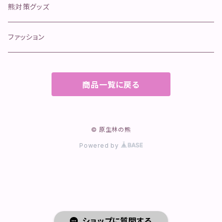
ボイル
マグロ寄り返しリード
岩泉ヨーグルト
熊対策グッズ
冷凍肉
オールステンレスリード
イタチハギの蜂蜜
ファッション
カリカリおやつ(魚)
商品一覧に戻る
クッキー
ふりかけ
© 原生林の熊
チップ
Powered by
レトルト
ショップに質問する