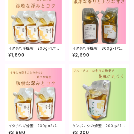
イタチハギ蜂蜜 200g×1パッ
イタチハギ蜂蜜 300g×1パッ
ク**こだわりの味と香り**
ク**希少な自然の贈り物**
¥1,890
¥2,690
イタチハギ蜂蜜 200g×2パッ
ケンポナシの蜂蜜 200gが1
ク**身体も心も喜ぶ味**
袋 フルーティーな香り
¥3,860
¥2,200