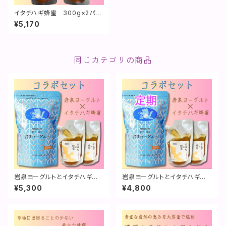
イタチハギ蜂蜜 300g×2パッ
ク**濃厚な香りと甘味**
¥5,170
同じカテゴリの商品
岩泉ヨーグルトとイタチハギ蜂
岩泉ヨーグルトとイタチハギの
蜜のセット
セット定期購入！
¥5,300
¥4,800