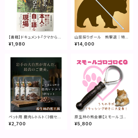
【書籍】ドキュメント『クマから逃
山菜採りポール 熊撃退｜特許
げのびた人々』三才ブックス
取得済
¥1,980
¥14,000
ペット用 鹿肉レトルト（3個セッ
原生林の熊金櫛【スモールゴロ
ト）
ゴロCQ】
¥2,700
¥5,800