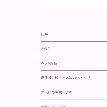
山菜
山菜きのこセット
きのこ
ネマガリタケセット
松茸
ペット用品
ふきのとう
舞茸
金櫛
原生林の熊チャンネルアクセサリー
行者にんにく
そのほかのきのこ
ペットフード
岩泉町の美味しい物
ジャーキー
手作り本革安全首環
天然岩魚
岩泉のはちみつ