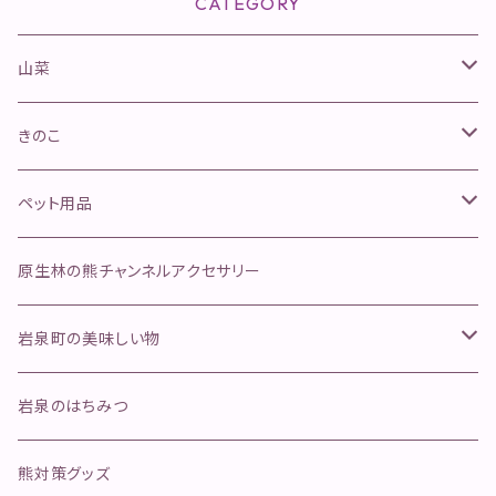
CATEGORY
山菜
山菜きのこセット
きのこ
ネマガリタケセット
松茸
ペット用品
ふきのとう
舞茸
金櫛
原生林の熊チャンネルアクセサリー
行者にんにく
そのほかのきのこ
ペットフード
岩泉町の美味しい物
ジャーキー
手作り本革安全首環
天然岩魚
岩泉のはちみつ
ボイル
マグロ寄り返しリード
岩泉ヨーグルト
熊対策グッズ