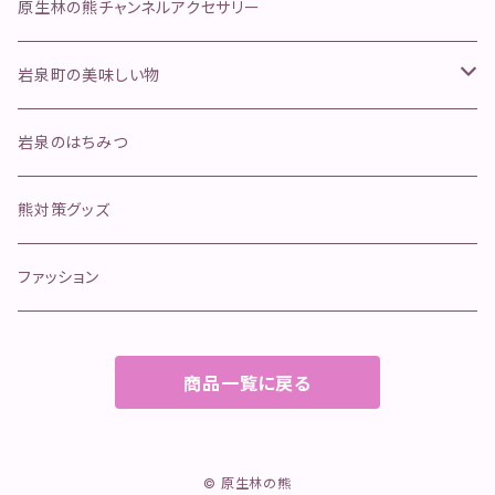
ふきのとう
舞茸
金櫛
原生林の熊チャンネルアクセサリー
行者にんにく
そのほかのきのこ
ペットフード
岩泉町の美味しい物
ジャーキー
手作り本革安全首環
天然岩魚
岩泉のはちみつ
ボイル
マグロ寄り返しリード
岩泉ヨーグルト
熊対策グッズ
冷凍肉
オールステンレスリード
イタチハギの蜂蜜
ファッション
カリカリおやつ(魚)
商品一覧に戻る
クッキー
ふりかけ
© 原生林の熊