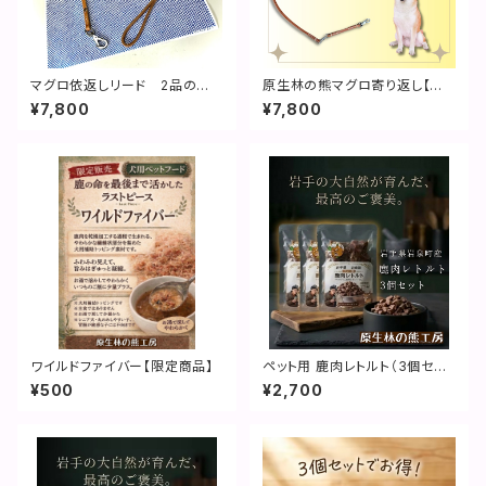
マグロ依返しリード 2品の
原生林の熊マグロ寄り返し【本
み 完全手縫 120cmと118c
革リード】
¥7,800
¥7,800
m各1本
ワイルドファイバー【限定商品】
ペット用 鹿肉レトルト（3個セッ
ト）
¥500
¥2,700