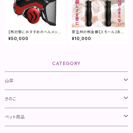
【熊対策におすすめのヘルメッ
原生林の熊金櫛【スモール2本セ
ト】 プロトス インテグラル アー
ット】スモールゴロゴロCQ
¥50,000
¥10,000
ボリスト ヘルメット / ファナー
CATEGORY
山菜
山菜きのこセット
きのこ
ネマガリタケセット
松茸
ペット用品