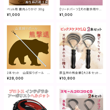
ペット用 鹿肉ふりかけ 30g
【リードパーツ】犬の散歩用やロ
ングリード用依り返し
¥1,000
¥1,000
2本セット 山菜採りポール 熊
原生林の熊金櫛【大2本セット】
撃退｜特許取得済
ビックヌケヌケLQ
¥28,000
¥10,800