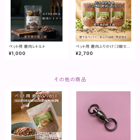
ペット用 鹿肉レトルト
ペット用 鹿肉ふりかけ（3個セッ
ト）
¥1,000
¥2,700
その他の商品