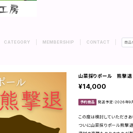
CATEGORY
MEMBERSHIP
CONTACT
山菜採りポール 熊撃退
¥14,000
予約商品
発送予定：2026年9
この度は検討していただきあ
ついに山菜採りポール熊撃退