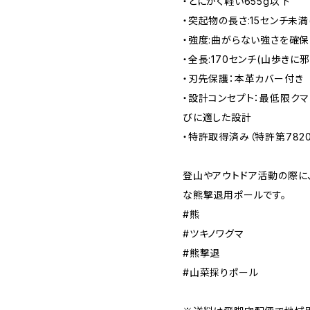
・とにかく軽い655g以下
・突起物の長さ:15センチ未
・強度:曲がらない強さを確保
・全長:170センチ(山歩きに
・刃先保護：本革カバー付き
・設計コンセプト：最低限ク
びに適した設計
・特許取得済み（特許第7820
登山やアウトドア活動の際に
な熊撃退用ポールです。
#熊
#ツキノワグマ
#熊撃退
#山菜採りポール