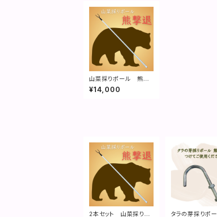
山菜採りポール 熊撃
退｜特許取得済
¥14,000
2本セット 山菜採りポ
タラの芽採りポ