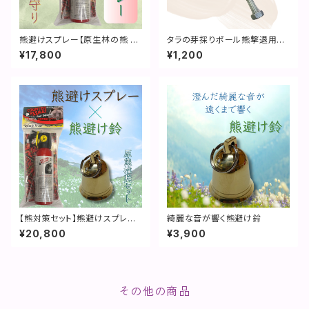
熊避けスプレー【原生林の熊 お
タラの芽採りポール熊撃退用
墨付き】
フック
¥17,800
¥1,200
【熊対策セット】熊避けスプレー
綺麗な音が響く熊避け鈴
×熊避け鈴
¥20,800
¥3,900
その他の商品