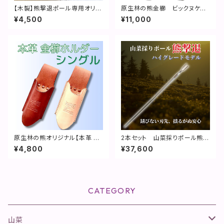
【木製】熊撃退ポール専用オリジ
原生林の熊金櫛 ビックヌケヌ
ナルカバー(ロゴ入り)
ケLQとスモールゴロゴロCQの
¥4,500
¥11,000
2本セット
原生林の熊オリジナル【本革 金
2本セット 山菜採りポール熊撃
櫛ホルダー シングル】
退 ハイグレードモデル【特許取
¥4,800
¥37,600
得】
CATEGORY
山菜