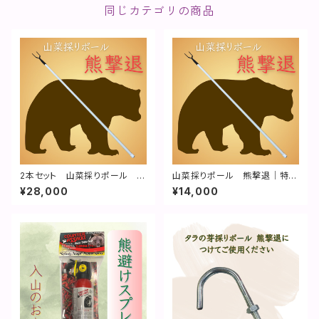
同じカテゴリの商品
2本セット 山菜採りポール 熊
山菜採りポール 熊撃退｜特許
撃退｜特許取得済
取得済
¥28,000
¥14,000