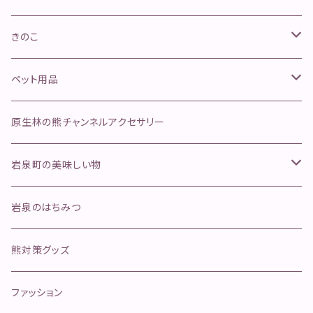
山菜きのこセット
きのこ
ネマガリタケセット
松茸
ペット用品
ふきのとう
舞茸
金櫛
原生林の熊チャンネルアクセサリー
行者にんにく
そのほかのきのこ
ペットフード
岩泉町の美味しい物
ジャーキー
手作り本革安全首環
天然岩魚
岩泉のはちみつ
ボイル
マグロ寄り返しリード
岩泉ヨーグルト
熊対策グッズ
冷凍肉
オールステンレスリード
イタチハギの蜂蜜
ファッション