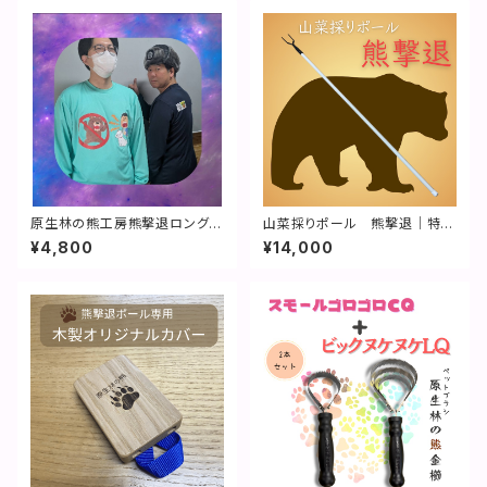
原生林の熊工房熊撃退ロングテ
山菜採りポール 熊撃退｜特許
ィ~シャツ
取得済
¥4,800
¥14,000