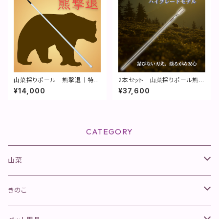
山菜採りポール 熊撃退｜特許
2本セット 山菜採りポール熊撃
取得済
退 ハイグレードモデル【特許取
¥14,000
¥37,600
得】
CATEGORY
山菜
山菜きのこセット
きのこ