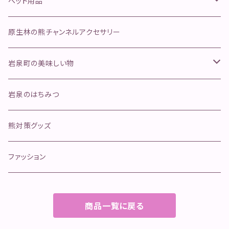
ネマガリタケセット
松茸
ペット用品
ふきのとう
舞茸
金櫛
原生林の熊チャンネルアクセサリー
行者にんにく
そのほかのきのこ
ペットフード
岩泉町の美味しい物
ジャーキー
手作り本革安全首環
天然岩魚
岩泉のはちみつ
ボイル
マグロ寄り返しリード
岩泉ヨーグルト
熊対策グッズ
冷凍肉
オールステンレスリード
イタチハギの蜂蜜
ファッション
カリカリおやつ(魚)
商品一覧に戻る
クッキー