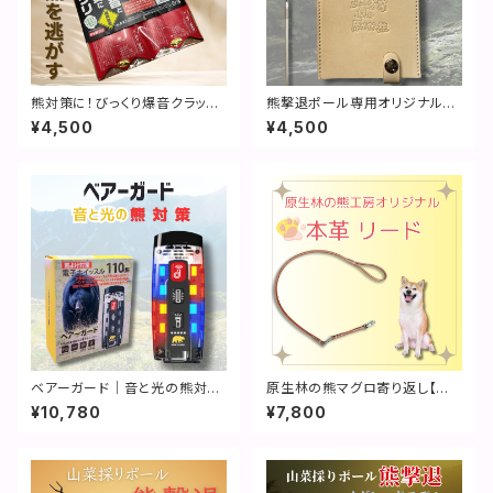
熊対策に！びっくり爆音クラッカ
熊撃退ポール専用オリジナルカ
ー 10個セット
バー(ロゴ入り)
¥4,500
¥4,500
ベアーガード｜音と光の熊対策
原生林の熊マグロ寄り返し【本
（熊よけブザー）
革リード】
¥10,780
¥7,800