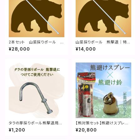
2本セット 山菜採りポール 熊
山菜採りポール 熊撃退｜特許
撃退｜特許取得済
取得済
¥28,000
¥14,000
タラの芽採りポール熊撃退用
【熊対策セット】熊避けスプレー
フック
×熊避け鈴
¥1,200
¥20,800