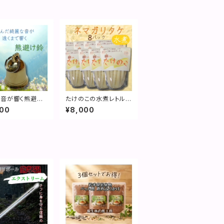
音が響く熊避け
たけのこの水煮レトル
ト 150g入り 8袋セ
900
¥8,000
ット