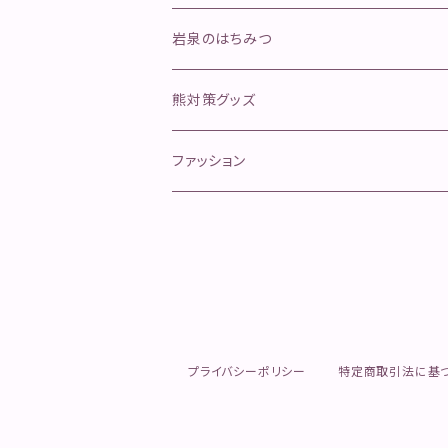
ジャーキー
手作り本革安全首環
天然岩魚
岩泉のはちみつ
ボイル
マグロ寄り返しリード
岩泉ヨーグルト
熊対策グッズ
冷凍肉
オールステンレスリード
イタチハギの蜂蜜
ファッション
カリカリおやつ(魚)
クッキー
ふりかけ
プライバシーポリシー
特定商取引法に基
チップ
レトルト