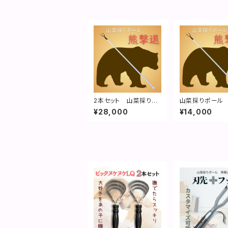
2本セット 山菜採りポ
山菜採りポール
ール 熊撃退｜特許取
退｜特許取得済
¥28,000
¥14,000
得済