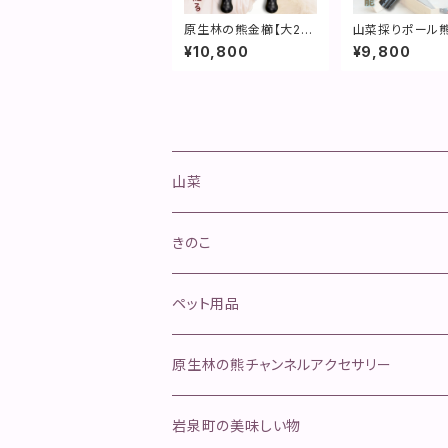
原生林の熊金櫛【大2本
山菜採りポール
セット】ビックヌケヌケL
【刃先＆タラの芽
¥10,800
¥9,800
Q
セット】
山菜
山菜きのこセット
きのこ
ネマガリタケセット
松茸
ペット用品
ふきのとう
舞茸
金櫛
原生林の熊チャンネルアクセサリー
行者にんにく
そのほかのきのこ
ペットフード
岩泉町の美味しい物