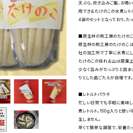
天ぷら、炊き込みご飯、お吸
用できるたけのこの水煮レト
4袋のセットとなっており、た
■原生林の熊工房のたけの
原生林の熊工房のたけのこは
社の加工所で丁寧に水煮にし
たけのこの採れる山は腐葉土
少なく旨みがたっぷりと詰まっ
りとした歯ごたえが自慢です
■レトルトパウチ
忙しい日常でも手軽に美味し
煮レトルト。150g入りと使
生しません。
早くて簡単な調理で、栄養た