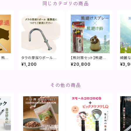
同じカテゴリの商品
 熊撃
タラの芽採りポール熊
【熊対策セット】熊避け
綺麗な
撃退用 フック
スプレー×熊避け鈴
鈴
¥1,200
¥20,800
¥3,
その他の商品