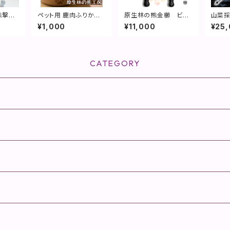
熊撃退
ペット用 鹿肉ふりかけ
原生林の熊金櫛 ビッ
山菜
フック
30g
クヌケヌケLQとスモー
エクス
¥1,000
¥11,000
¥25
ルゴロゴロCQの2本セ
得】
ット
CATEGORY