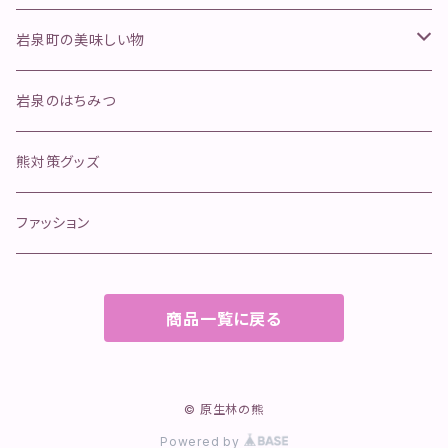
行者にんにく
そのほかのきのこ
ペットフード
岩泉町の美味しい物
ジャーキー
手作り本革安全首環
天然岩魚
岩泉のはちみつ
ボイル
マグロ寄り返しリード
岩泉ヨーグルト
熊対策グッズ
冷凍肉
オールステンレスリード
イタチハギの蜂蜜
ファッション
カリカリおやつ(魚)
商品一覧に戻る
クッキー
ふりかけ
© 原生林の熊
チップ
Powered by