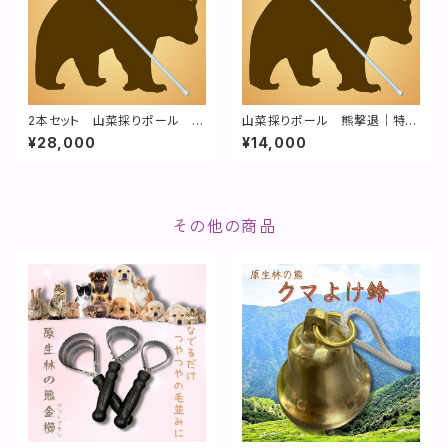
2本セット 山菜採りポール 熊
山菜採りポール 熊撃退｜特許
撃退｜特許取得済
取得済
¥28,000
¥14,000
その他の商品