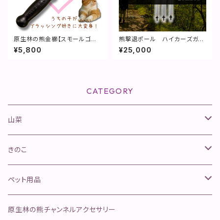
原生林の熊金櫛【スモールゴロ
熊撃退ポール ハイカーズガー
ゴロCQ】
ド刃 -YAIBA-【特許取得】
¥5,800
¥25,000
CATEGORY
山菜
山菜きのこセット
きのこ
ネマガリタケセット
松茸
ペット用品
ふきのとう
舞茸
金櫛
原生林の熊チャンネルアクセサリー