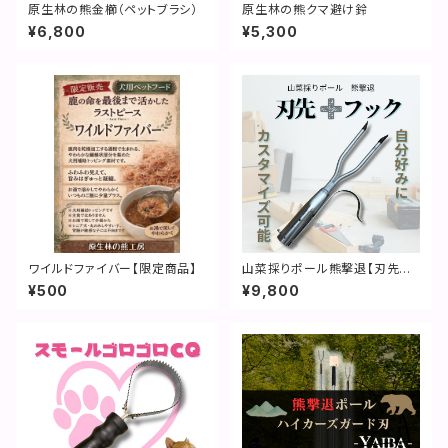
原生林の熊金櫛（ペットブラシ）
原生林の熊クマ避け鈴
¥6,800
¥5,300
ワイルドファイバー【限定商品】
山菜採りポール熊撃退【刃先＆
タラの芽フック セット】
¥500
¥9,800