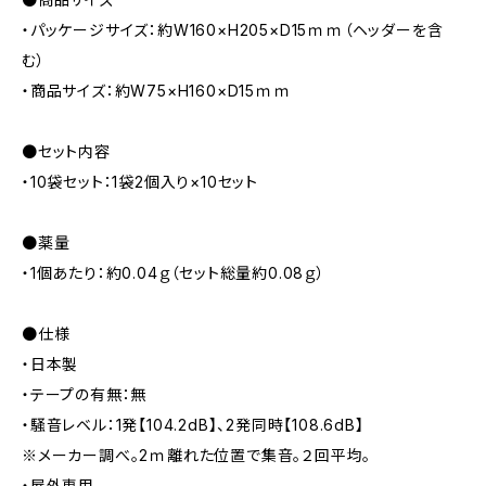
・パッケージサイズ：約W160×H205×D15ｍｍ（ヘッダーを含
む）
・商品サイズ：約W75×H160×D15ｍｍ
●セット内容
・10袋セット：1袋2個入り×10セット
●薬量
・1個あたり：約0.04ｇ（セット総量約0.08ｇ）
●仕様
・日本製
・テープの有無：無
・騒音レベル：1発【104.2dB】、2発同時【108.6dB】
※メーカー調べ。2ｍ離れた位置で集音。２回平均。
・屋外専用