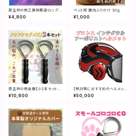
原生林の熊工房熊撃退ロングテ
ペット用 鹿肉ふりかけ 30g
ィ~シャツ
¥4,800
¥1,000
原生林の熊金櫛【小2本セット】
【熊対策におすすめのヘルメッ
ヌケヌケセブンSQ
ト】 プロトス インテグラル アー
¥10,800
¥50,000
ボリスト ヘルメット / ファナー