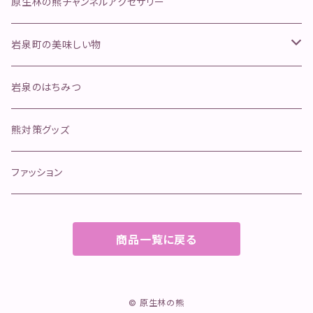
ふきのとう
舞茸
金櫛
原生林の熊チャンネルアクセサリー
行者にんにく
そのほかのきのこ
ペットフード
岩泉町の美味しい物
ジャーキー
手作り本革安全首環
天然岩魚
岩泉のはちみつ
ボイル
マグロ寄り返しリード
岩泉ヨーグルト
熊対策グッズ
冷凍肉
オールステンレスリード
イタチハギの蜂蜜
ファッション
カリカリおやつ(魚)
商品一覧に戻る
クッキー
ふりかけ
© 原生林の熊