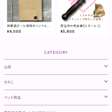
熊撃退ポール専用オリジナルカ
原生林の熊金櫛【スモールゴロ
バー(ロゴ入り)
ゴロCQ】
¥4,500
¥5,800
CATEGORY
山菜
山菜きのこセット
きのこ
ネマガリタケセット
松茸
ペット用品