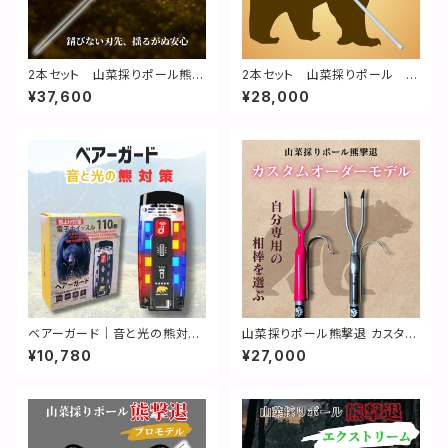
2本セット 山菜採りポール熊撃
2本セット 山菜採りポール 熊
退 ハイグレードモデル【特許取
撃退｜特許取得済
¥37,600
¥28,000
得】
ベアーガード｜音と光の熊対策
山菜採りポール熊撃退 カスタム
（熊よけブザー）
オーダーモデル【特許取得】
¥10,780
¥27,000