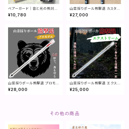
ベアーガード｜音と光の熊対策
山菜採りポール熊撃退 カスタム
（熊よけブザー）
オーダーモデル【特許取得】
¥10,780
¥27,000
山菜採りポール熊撃退 プロモデ
山菜採りポール熊撃退 エクスト
ル【特許取得】
リーム【特許取得】
¥28,000
¥25,000
その他の商品