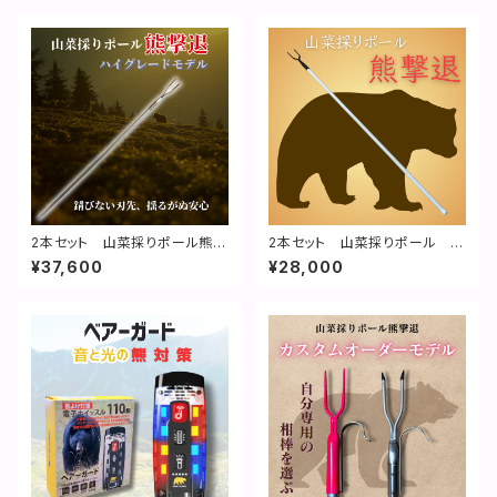
2本セット 山菜採りポール熊撃
2本セット 山菜採りポール 熊
退 ハイグレードモデル【特許取
撃退｜特許取得済
¥37,600
¥28,000
得】