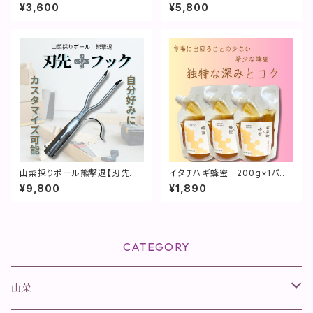
*クリアな味と香り**
ゴロCQ】
¥3,600
¥5,800
山菜採りポール熊撃退【刃先＆
イタチハギ蜂蜜 200g×1パッ
タラの芽フック セット】
ク**こだわりの味と香り**
¥9,800
¥1,890
CATEGORY
山菜