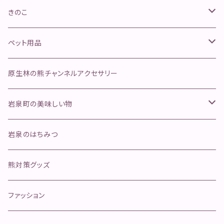
山菜きのこセット
きのこ
ネマガリタケセット
松茸
ペット用品
ふきのとう
舞茸
金櫛
原生林の熊チャンネルアクセサリー
行者にんにく
そのほかのきのこ
ペットフード
岩泉町の美味しい物
ジャーキー
手作り本革安全首環
天然岩魚
岩泉のはちみつ
ボイル
マグロ寄り返しリード
岩泉ヨーグルト
熊対策グッズ
冷凍肉
オールステンレスリード
イタチハギの蜂蜜
ファッション
カリカリおやつ(魚)