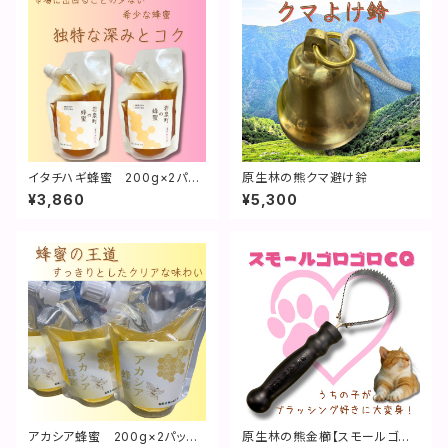
イタチハギ蜂蜜 200g×2パッ
原生林の熊クマ避け鈴
ク**身体も心も喜ぶ味**
¥3,860
¥5,300
アカシア蜂蜜 200g×2パック*
原生林の熊金櫛【スモールゴロ