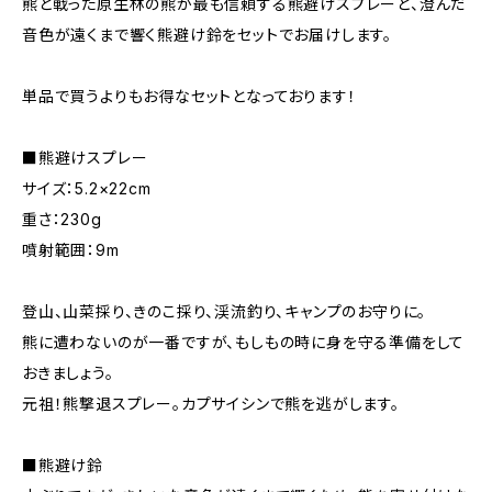
熊と戦った原生林の熊が最も信頼する熊避けスプレーと、澄んだ
音色が遠くまで響く熊避け鈴をセットでお届けします。
単品で買うよりもお得なセットとなっております！
■熊避けスプレー
サイズ：5.2×22cm
重さ：230g
噴射範囲：9m
登山、山菜採り、きのこ採り、渓流釣り、キャンプのお守りに。
熊に遭わないのが一番ですが、もしもの時に身を守る準備をして
おきましょう。
元祖！熊撃退スプレー。カプサイシンで熊を逃がします。
■熊避け鈴