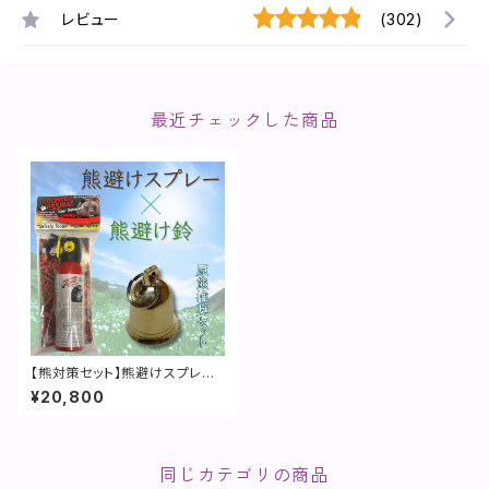
レビュー
(302)
最近チェックした商品
【熊対策セット】熊避けスプレー
×熊避け鈴
¥20,800
同じカテゴリの商品